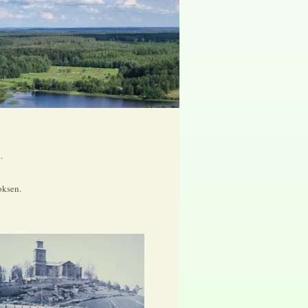
.
oksen.