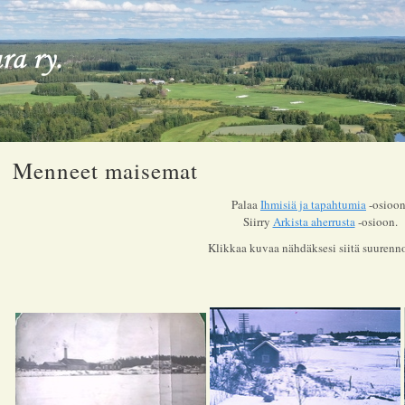
Menneet maisemat
Palaa
Ihmisiä ja tapahtumia
-osioon
Siirry
Arkista aherrusta
-osioon.
Klikkaa kuvaa nähdäksesi siitä suurenn