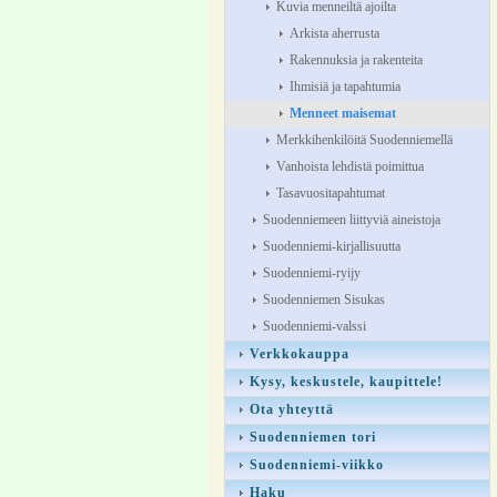
Kuvia menneiltä ajoilta
Arkista aherrusta
Rakennuksia ja rakenteita
Ihmisiä ja tapahtumia
Menneet maisemat
Merkkihenkilöitä Suodenniemellä
Vanhoista lehdistä poimittua
Tasavuositapahtumat
Suodenniemeen liittyviä aineistoja
Suodenniemi-kirjallisuutta
Suodenniemi-ryijy
Suodenniemen Sisukas
Suodenniemi-valssi
Verkkokauppa
Kysy, keskustele, kaupittele!
Ota yhteyttä
Suodenniemen tori
Suodenniemi-viikko
Haku