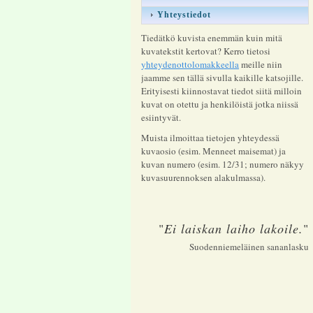
Yhteystiedot
Tiedätkö kuvista enemmän kuin mitä
kuvatekstit kertovat? Kerro tietosi
yhteydenottolomakkeella
meille niin
jaamme sen tällä sivulla kaikille katsojille.
Erityisesti kiinnostavat tiedot siitä milloin
kuvat on otettu ja henkilöistä jotka niissä
esiintyvät.
Muista ilmoittaa tietojen yhteydessä
kuvaosio (esim. Menneet maisemat) ja
kuvan numero (esim. 12/31; numero näkyy
kuvasuurennoksen alakulmassa).
"
Ei laiskan laiho lakoile.
"
Suodenniemeläinen sananlasku