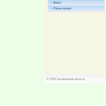
Haku
Yhteystiedot
©
2026 Suodenniemi-Seura ry