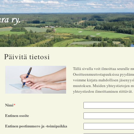
Päivitä tietosi
Tällä sivulla voit ilmoittaa seuralle 
Osoitteenmuutostapauksissa pyydämme 
voimme kirjata mahdollisen jäsenyysl
muutoksen. Muiden yhteystietojen mu
yhteystiedon ilmoittaminen riittävät.
Nimi
*
Entinen osoite
Entinen postinumero ja -toimipaikka