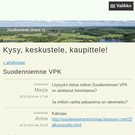
Valikko
Kysy, keskustele, kaupittele!
« aihelistaan
Suodenniemne VPK
nimimerkki
Löytyykö tietoa milloin Suodenniemen VPK
Marja
on aloittanut toimintansa?
20.6.2024 klo 17:08
Ja milloin vanha paloasema on rakennettu?
nimimerkki
Katsopa
Anna
http://suodenniemenhistoriaa.blogspot.com/201
alkuvuosilta.html
29.6.2024 klo 22:43