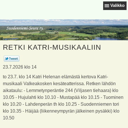
Valikko
RETKI KATRI-MUSIKAALIIN
23.7.2026 klo 14
to 23.7. klo 14 Katri Helenan elämästä kertova Katri-
musikaali Valkeakosken kesäteatterissa. Retken lähdön
aikataulu: - Lemmetynperäntie 244 (Viljasen tiehaara) klo
10.05 - Hujulahti klo 10.10 - Mustapää klo 10.15 - Tuominen
klo 10.20 - Lahdenperän th klo 10.25 - Suodenniemen tori
klo 10.35 - Häijää (liikenneympyrän jälkeinen pysäkki) klo
10.50